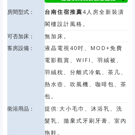
房間型式：
台南住宿推薦
4人房全新裝潢
閣樓設計風格。
可否加床：
無加床。
客房設備：
液晶電視40吋、MOD+免費
電影觀賞、WIFI、羽絨被、
羽絨枕、分離式冷氣、茶几、
熱水壺、吹風機、咖啡包、茶
包。
衛浴用品：
提供:大小毛巾、沐浴乳、洗
髮乳、拋棄式牙刷牙膏、室內
拖鞋。