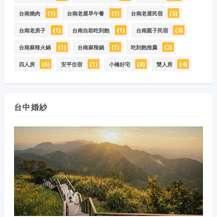
(1)
(1)
(5)
台南燒肉
台南老屋早午餐
台南老屋民宿
(1)
(1)
(3)
台南老房子
台南自助吃到飽
台南親子民宿
(1)
(1)
(2)
台南麻辣火鍋
台南麻辣鍋
吃到飽推薦
(6)
(1)
(8)
(4)
四人房
安平住宿
小橋好宅
雙人房
台中婚紗