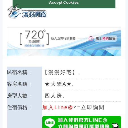
民宿名稱：
【漫漫好宅】
。
客房名稱：
★大笨A★
。
房型人數：
四人房
。
住宿價格：
加入Line@
<=立即詢問