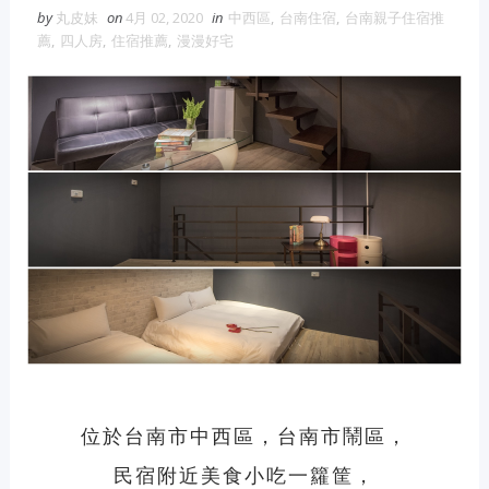
by
丸皮妹
on
4月 02, 2020
in
中西區
,
台南住宿
,
台南親子住宿推
薦
,
四人房
,
住宿推薦
,
漫漫好宅
位於台南市中西區，台南市鬧區，
民宿附近美食小吃一籮筐，