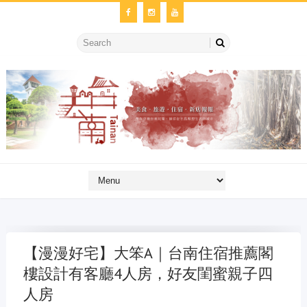
【漫漫好宅】大笨A｜台南住宿推薦閣
樓設計有客廳4人房，好友閨蜜親子四
人房