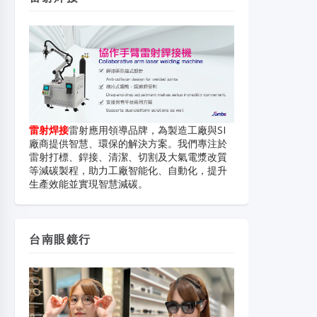
雷射焊接
雷射應用領導品牌，為製造工廠與SI
廠商提供智慧、環保的解決方案。我們專注於
雷射打標、銲接、清潔、切割及大氣電漿改質
等減碳製程，助力工廠智能化、自動化，提升
生產效能並實現智慧減碳。
台南眼鏡行