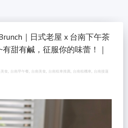
unch｜日式老屋 x 台南下午茶
~有甜有鹹，征服你的味蕾！｜
區美食
,
台南早午餐
,
台南美食
,
台南租車推薦
,
台南租機車
,
台南接蓮