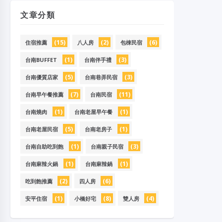
文章分類
(15)
(2)
(6)
住宿推薦
八人房
包棟民宿
(1)
(3)
台南BUFFET
台南伴手禮
(5)
(3)
台南優質店家
台南巷弄民宿
(7)
(11)
台南早午餐推薦
台南民宿
(1)
(1)
台南燒肉
台南老屋早午餐
(5)
(1)
台南老屋民宿
台南老房子
(1)
(3)
台南自助吃到飽
台南親子民宿
(1)
(1)
台南麻辣火鍋
台南麻辣鍋
(2)
(6)
吃到飽推薦
四人房
(1)
(8)
(4)
安平住宿
小橋好宅
雙人房