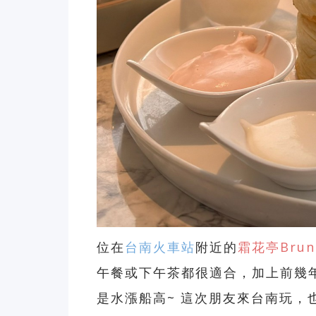
位在
台南火車站
附近的
霜花亭Brun
午餐或下午茶都很適合，加上前幾
是水漲船高~ 這次朋友來台南玩，