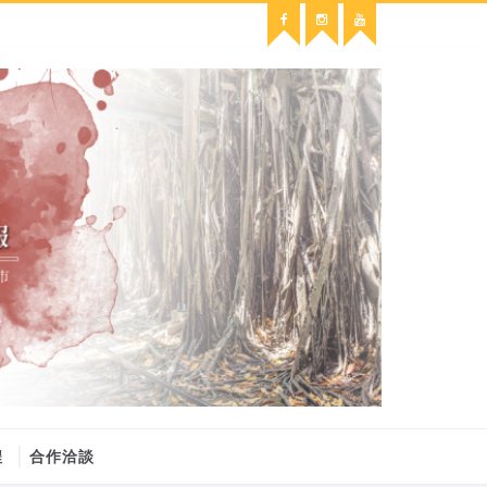
程
合作洽談