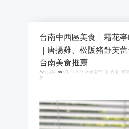
台南中西區美食｜霜花亭Br
｜唐揚雞、松阪豬舒芙蕾
台南美食推薦
by
丸皮妹
on
5月 30, 2023
in
台南下午茶
,
台南中西
行