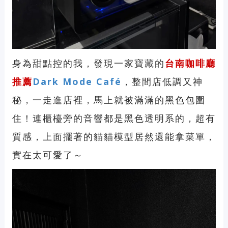
身為甜點控的我，發現一家寶藏的
台南咖啡廳
推薦
Dark Mode Café
，整間店低調又神
秘，一走進店裡，馬上就被滿滿的黑色包圍
住！連櫃檯旁的音響都是黑色透明系的，超有
質感，上面擺著的貓貓模型居然還能拿菜單，
實在太可愛了～