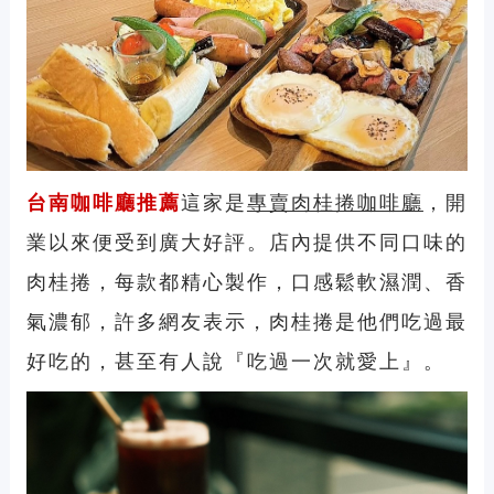
台南咖啡廳推薦
這家是
專賣肉桂捲咖啡廳
，開
業以來便受到廣大好評。店內提供不同口味的
肉桂捲，每款都精心製作，口感鬆軟濕潤、香
氣濃郁，許多網友表示，肉桂捲是他們吃過最
好吃的，甚至有人說『吃過一次就愛上』。