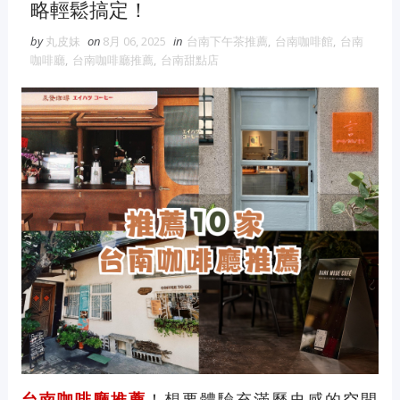
略輕鬆搞定！
by
丸皮妹
on
8月 06, 2025
in
台南下午茶推薦
,
台南咖啡館
,
台南
咖啡廳
,
台南咖啡廳推薦
,
台南甜點店
台南咖啡廳推薦
！想要體驗充滿歷史感的空間