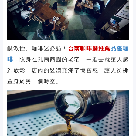
鹹派控、咖啡迷必訪！
台南咖啡廳推薦
品蓬咖
啡
，隱身在孔廟商圈的老宅，一進去就讓人感
到放鬆。店內的裝潢充滿了懷舊感，讓人彷彿
置身於另一個時空。