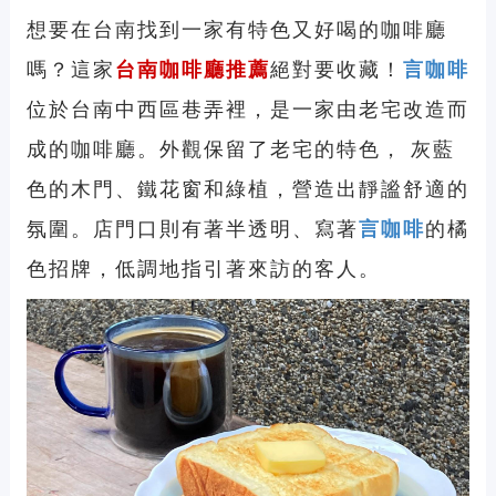
想要在台南找到一家有特色又好喝的咖啡廳
嗎？這家
台南咖啡廳推薦
絕對要收藏！
言咖啡
位於台南中西區巷弄裡，是一家由老宅改造而
成的咖啡廳。外觀保留了老宅的特色， 灰藍
色的木門、鐵花窗和綠植，營造出靜謐舒適的
氛圍。店門口則有著半透明、寫著
言咖啡
的橘
色招牌，低調地指引著來訪的客人。