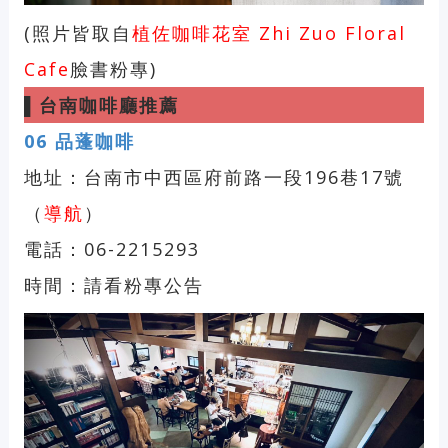
(照片皆取自
植佐咖啡花室 Zhi Zuo Floral
Cafe
臉書粉專)
▌
台南咖啡廳推薦
06
品蓬咖啡
地址：台南市中西區府前路一段196巷17號
（
導航
）
電話：06-2215293
時間：請看粉專公告