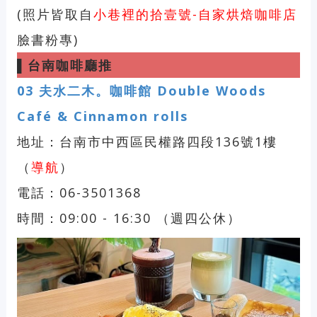
(照片皆取自
小巷裡的拾壹號-自家烘焙咖啡店
臉書粉專)
▌
台南咖啡廳推
03
夫水二木。咖啡館 Double Woods
Café & Cinnamon rolls
地址：台南市中西區民權路四段136號1樓
（
導航
）
電話：06-3501368
時間：09:00 - 16:30 （週四公休）