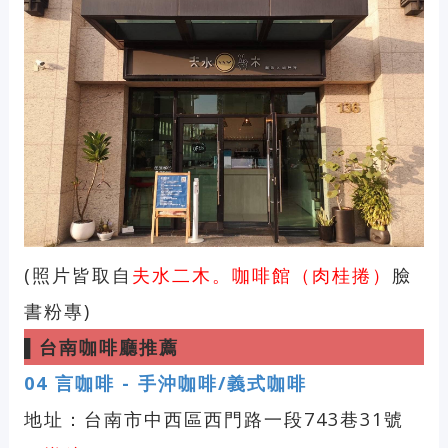
(照片皆取自
夫水二木。咖啡館（肉桂捲）
臉
書粉專)
▌
台南咖啡廳推薦
04
言咖啡 - 手沖咖啡/義式咖啡
地址：台南市中西區西門路一段743巷31號