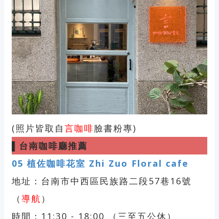
(照片皆取自
言咖啡
臉書粉專)
▌
台南咖啡廳推薦
05
植佐咖啡花室 Zhi Zuo Floral cafe
地址：台南市中西區民族路二段57巷16號
（
導航
）
時間：11:30 - 18:00 （三至五公休）