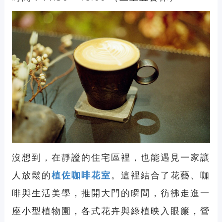
沒想到，在靜謐的住宅區裡，也能遇見一家讓
人放鬆的
植佐咖啡花室
。這裡結合了花藝、咖
啡與生活美學，推開大門的瞬間，彷彿走進一
座小型植物園，各式花卉與綠植映入眼簾，營