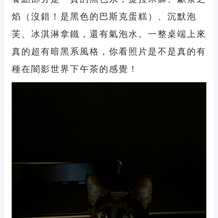
焰（沒錯！是黑色的巴斯克蛋糕）、沉默泡
芙、冰淇淋拿鐵，還有氣泡水。一整桌端上來
真的超有暗黑系風格，你看照片是不是真的有
種在闇影世界下午茶的感覺！