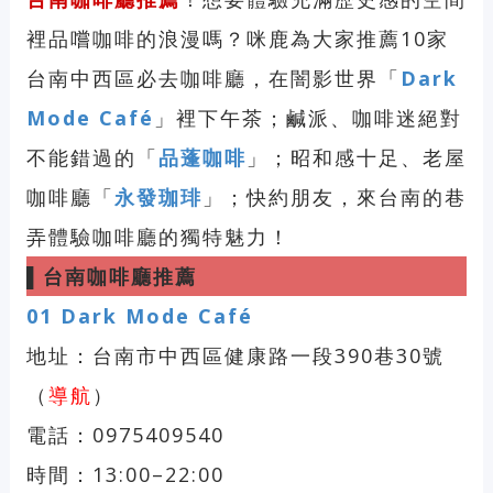
裡品嚐咖啡的浪漫嗎？咪鹿為大家推薦10家
台南中西區必去咖啡廳，在闇影世界「
Dark
Mode Café
」裡下午茶；鹹派、咖啡迷絕對
不能錯過的「
品蓬咖啡
」；昭和感十足、老屋
咖啡廳「
永發珈琲
」；快約朋友，來台南的巷
弄體驗咖啡廳的獨特魅力！
▌
台南咖啡廳推薦
01
Dark Mode Café
地址：台南市中西區健康路一段390巷30號
（
導航
）
電話：0975409540
時間：13:00–22:00