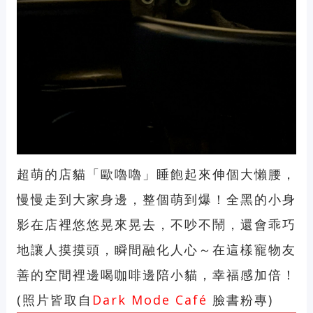
超萌的店貓「歐嚕嚕」睡飽起來伸個大懶腰，
慢慢走到大家身邊，整個萌到爆！全黑的小身
影在店裡悠悠晃來晃去，不吵不鬧，還會乖巧
地讓人摸摸頭，瞬間融化人心～在這樣寵物友
善的空間裡邊喝咖啡邊陪小貓，幸福感加倍！
(照片皆取自
Dark Mode Café
臉書粉專)