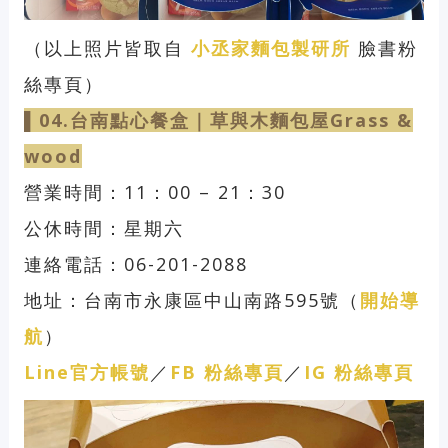
（以上照片皆取自
小丞家麵包製研所
臉書粉
絲專頁）
▌04.台南點心
餐盒｜
草與木麵包屋Grass &
wood
營業時間：11：00 – 21：30
公休時間：星期六
連絡電話：06-201-2088
地址：台南市永康區中山南路595號（
開始導
航
）
Line官方帳號
／
FB 粉絲專頁
／
IG 粉絲專頁