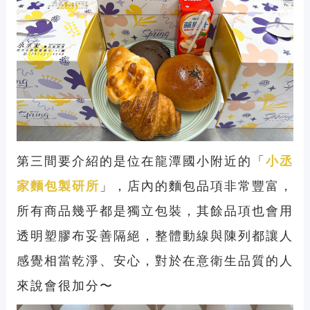
第三間要介紹的是位在龍潭國小附近的「
小丞
家麵包製研所
」，店內的麵包品項非常豐富，
所有商品幾乎都是獨立包裝，其餘品項也會用
透明塑膠布妥善隔絕，整體動線與陳列都讓人
感覺相當乾淨、安心，對於在意衛生品質的人
來說會很加分〜