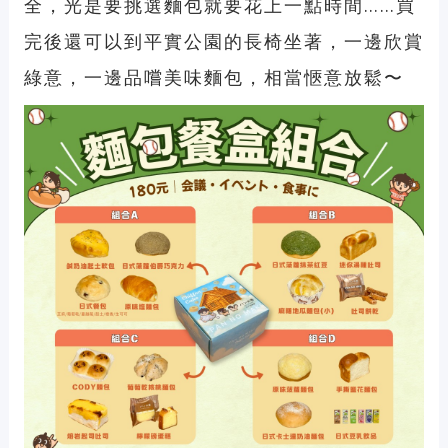
全，光是要挑選麵包就要花上一點時間……買
完後還可以到平實公園的長椅坐著，一邊欣賞
綠意，一邊品嚐美味麵包，相當愜意放鬆〜