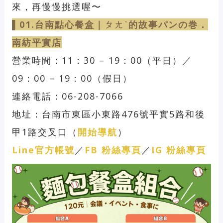
來，再慢慢挑選喔〜
▌01.台南點心餐盒｜ㄆㄤˋ的故事パンの巻．
南紡平實店
營業時間：11：30 – 19：00（平日）／
09：00 – 19：00（假日）
連絡電話：06-208-7066
地址：台南市東區小東路476號平實5路和後
甲1路交叉口（
開始導航
）
Line官方帳號
／
FB 粉絲專頁
／
IG 粉絲專頁