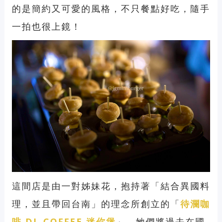
的是簡約又可愛的風格，不只餐點好吃，隨手
一拍也很上鏡！
這間店是由一對姊妹花，抱持著「結合異國料
理，並且帶回台南」的理念所創立的「
待瀾咖
啡 DL COFFEE 迷你堡
」。她們將過去在國