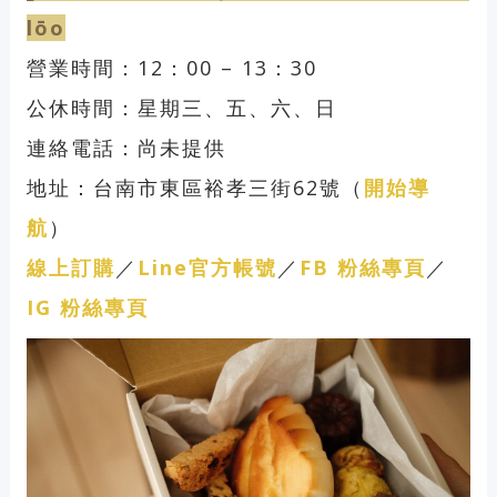
lōo
營業時間：12：00 – 13：30
公休時間：星期三、五、六、日
連絡電話：尚未提供
地址：台南市東區裕孝三街62號（
開始導
航
）
線上訂購
／
Line官方帳號
／
FB 粉絲專頁
／
IG 粉絲專頁