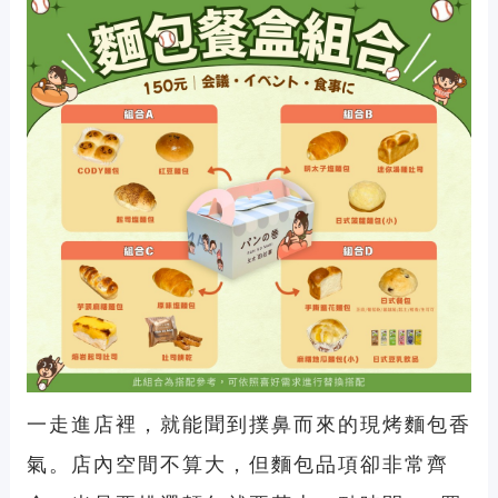
一走進店裡，就能聞到撲鼻而來的現烤麵包香
氣。店內空間不算大，但麵包品項卻非常齊