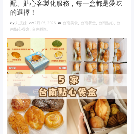
配、貼心客製化服務，每一盒都是愛吃
的選擇！
by
丸皮妹
on
2月 05, 2026
in
台南美食
,
台南餐盒
,
台南點心
,
台
南點心餐盒
,
台南麵包