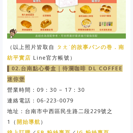
（以上照片皆取自
ㄆㄤˋ的故事パンの巻．南
紡平實店
Line官方帳號）
▌02.台南點心餐盒｜待瀾咖啡 DL COFFEE
迷你堡
營業時間：09：30 – 17：30
連絡電話：06-223-0079
地址：台南市中西區民生路二段229號之
1（
開始導航
）
線上訂購
／
FB 粉絲專頁
／
IG 粉絲專頁