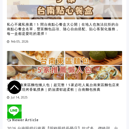
私心不藏私推薦！5 間台南點心餐盒大公開｜在地人也無法抗拒的台
南點心餐盒名單，豐富麵包品項、隨心自由搭配、貼心客製化服務，
每一盒都是愛吃的選擇！
Feb 05, 2026
2025台南東區麵包懶人包｜超完整！5家必吃人氣台南東區麵包店來
囉！每日現烤香氣撲鼻｜奶油濃郁超柔軟｜台南麵包推薦
Jul 14, 2025
Newer Article
2026 台南眼鏡行推薦【明格眼鏡長榮店】款式多、價格甜，台