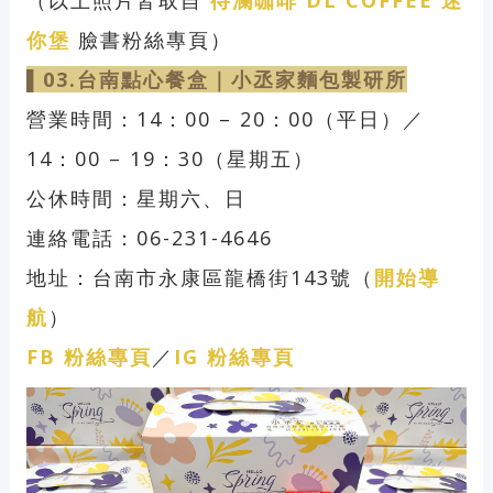
（以上照片皆取自
待瀾咖啡 DL COFFEE 迷
你堡
臉書粉絲專頁）
▌03.台南點心
餐盒｜
小丞家麵包製研所
營業時間：14：00 – 20：00（平日）／
14：00 – 19：30（星期五）
公休時間：星期六、日
連絡電話：06-231-4646
地址：台南市永康區龍橋街143號（
開始導
航
）
FB 粉絲專頁
／
IG 粉絲專頁