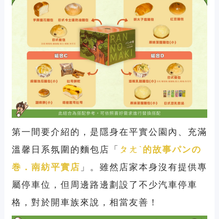
第一間要介紹的，是隱身在平實公園內、充滿
溫馨日系氛圍的麵包店「
ㄆㄤˋ的故事パンの
巻．南紡平實店
」。雖然店家本身沒有提供專
屬停車位，但周邊路邊劃設了不少汽車停車
格，對於開車族來說，相當友善！